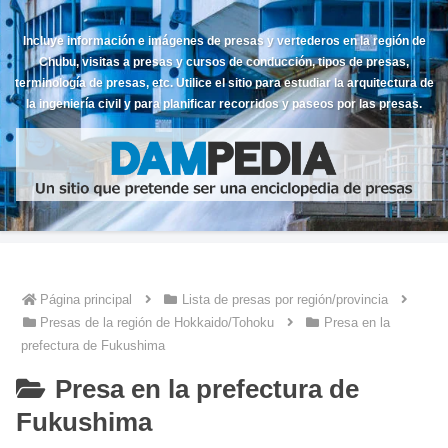
Incluye información e imágenes de presas y vertederos en la región de
Chubu, visitas a presas y cursos de conducción, tipos de presas,
terminología de presas, etc. Utilice el sitio para estudiar la arquitectura de
la ingeniería civil y para planificar recorridos y paseos por las presas.
Página principal
Lista de presas por región/provincia
Presas de la región de Hokkaido/Tohoku
Presa en la
prefectura de Fukushima
Presa en la prefectura de
Fukushima