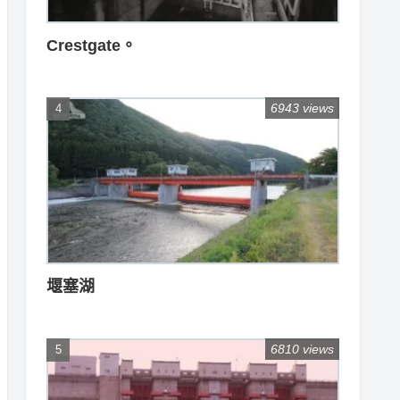
Crestgate。
6943 views
堰塞湖
6810 views