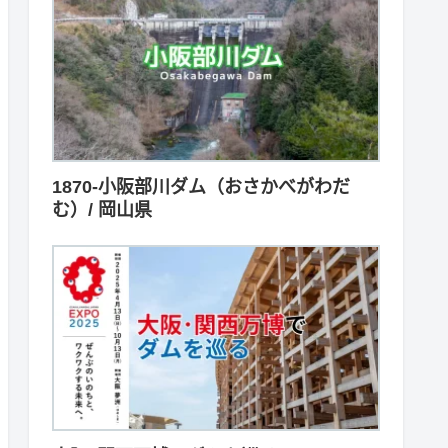
1870-小阪部川ダム（おさかべがわだ
む）/ 岡山県