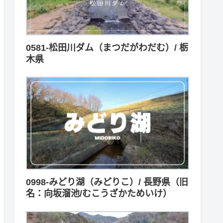
0581-松田川ダム（まつだがわだむ）/ 栃
木県
0998-みどり湖（みどりこ）/ 長野県（旧
名：向坂溜池/むこうざかためいけ）