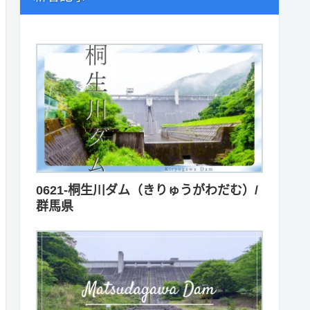
0621-桐生川ダム（きりゅうがわだむ）/
群馬県