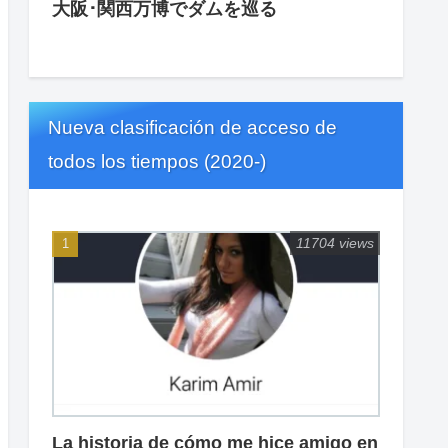
大阪･関西万博でダムを巡る
Nueva clasificación de acceso de
todos los tiempos (2020-)
11704 views
La historia de cómo me hice amigo en