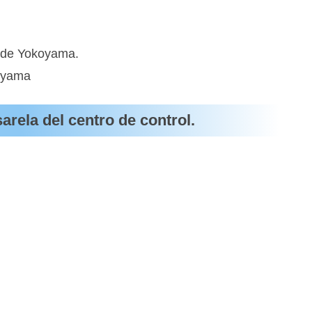
a de Yokoyama.
oyama
sarela del centro de control.