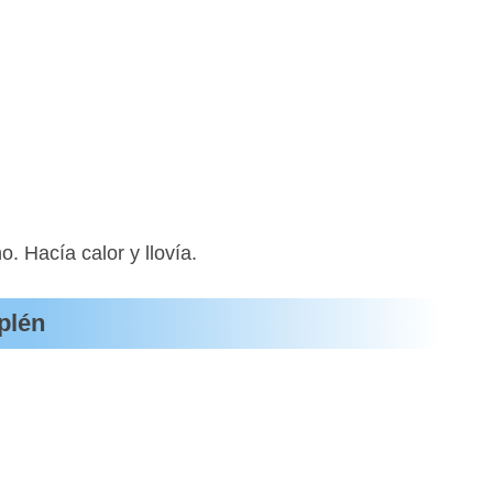
. Hacía calor y llovía.
plén