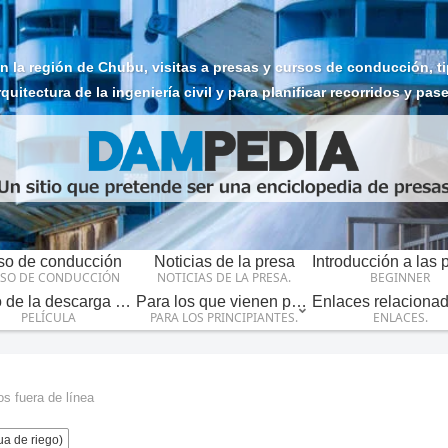
la región de Chubu, visitas a presas y cursos de conducción, tipo
rquitectura de la ingeniería civil y para planificar recorridos y pas
so de conducción
Noticias de la presa
SO DE CONDUCCIÓN
NOTICIAS DE LA PRESA.
BEGINNER
Vídeo de la descarga de la presa
Para los que vienen por primera vez.
PELÍCULA
PARA LOS PRINCIPIANTES.
ENLACES.
s fuera de línea
ua de riego)