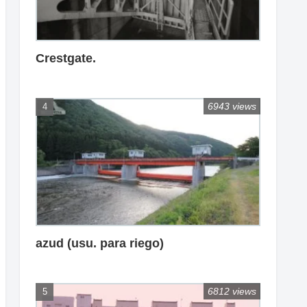
Crestgate.
6943 views
azud (usu. para riego)
6812 views