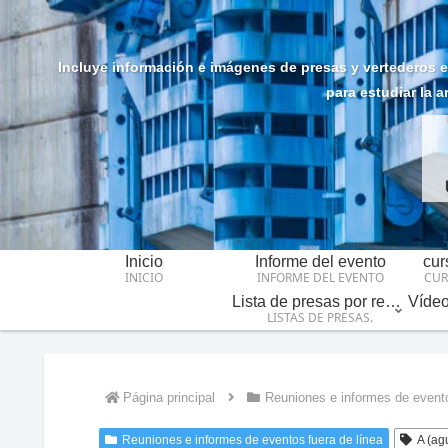
Incluye información e imágenes de presas y vertederos en 
para estudiar la a
Inicio
Informe del evento
cur
INICIO
INFORME DEL EVENTO
CUR
Lista de presas por región/provincia
LISTAS DE PRESAS.
Página principal
Reuniones e informes de evento
Reuniones e informes de eventos fuera de línea
A (ag