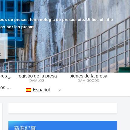
s de presas, terminología de presas, etc. Utilice el sitio
eos por las presas.
Introducción a las presas
registro de la presa
bienes de la presa
DAMLOG.
DAM GOODS
Enlaces relacionados con las presas
Español
新着記事