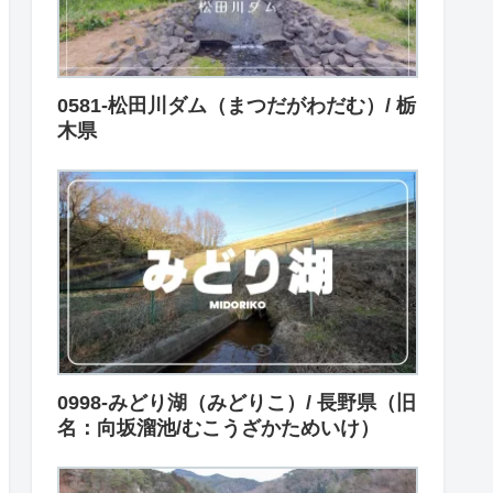
0581-松田川ダム（まつだがわだむ）/ 栃
木県
0998-みどり湖（みどりこ）/ 長野県（旧
名：向坂溜池/むこうざかためいけ）