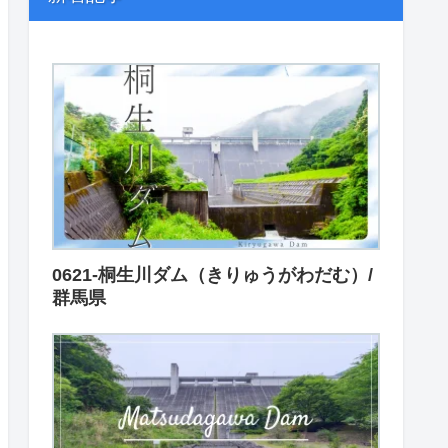
0621-桐生川ダム（きりゅうがわだむ）/
群馬県