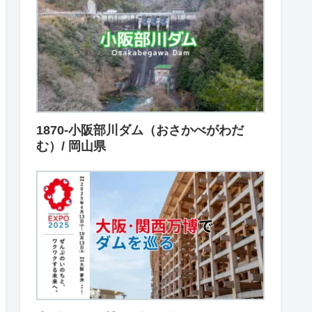
1870-小阪部川ダム（おさかべがわだ
む）/ 岡山県