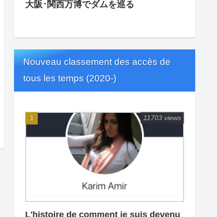
大阪･関西万博でダムを巡る
Nouveau classement des accès de
tous les temps (2020-)
11703 views
L'histoire de comment je suis devenu