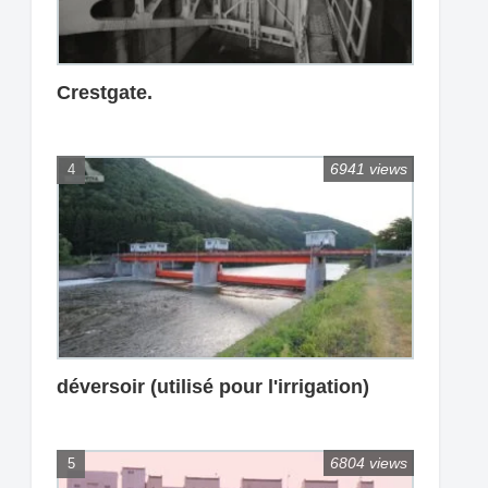
Crestgate.
6941 views
déversoir (utilisé pour l'irrigation)
6804 views