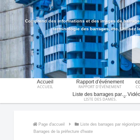
Comprend des informations et des images de barrages 
terminologie des barrages, etc. Utilisez le
Accueil
Rapport d'événement
co
ACCUEIL
RAPPORT D'ÉVÉNEMENT
C
Liste des barrages par région/province
LISTE DES DAMES.
Page d'accueil
Liste des barrages par région/pr
Barrages de la préfecture d'Iwate