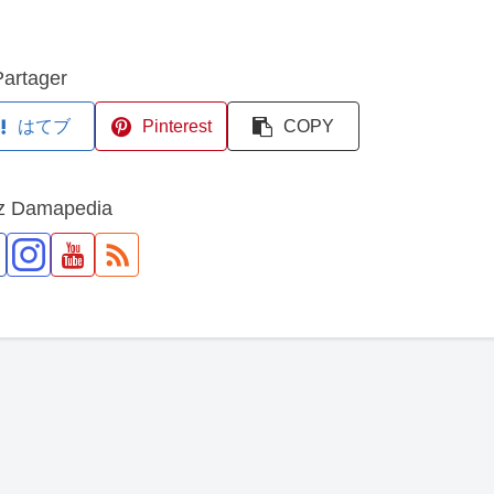
Partager
はてブ
Pinterest
COPY
z Damapedia