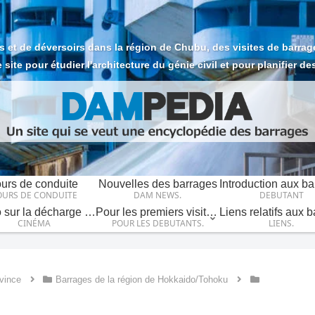
et de déversoirs dans la région de Chubu, des visites de barrage
 site pour étudier l'architecture du génie civil et pour planifier d
urs de conduite
Nouvelles des barrages
OURS DE CONDUITE
DAM NEWS.
DEBUTANT
Vidéo sur la décharge du barrage
Pour les premiers visiteurs.
CINÉMA
POUR LES DEBUTANTS.
LIENS.
ovince
Barrages de la région de Hokkaido/Tohoku