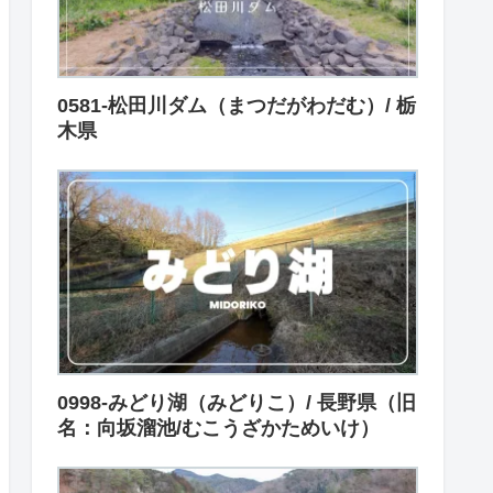
0581-松田川ダム（まつだがわだむ）/ 栃
木県
0998-みどり湖（みどりこ）/ 長野県（旧
名：向坂溜池/むこうざかためいけ）