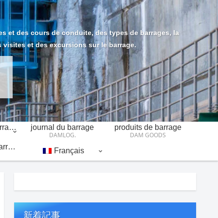
s et des cours de conduite, des types de barrages, la
es visites et des excursions sur le barrage.
Introduction aux barrages
journal du barrage
produits de barrage
DAMLOG.
DAM GOODS
Liens relatifs aux barrages
Français
新着記事