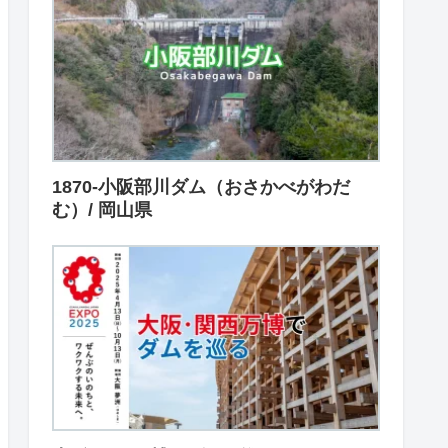
1870-小阪部川ダム（おさかべがわだ
む）/ 岡山県