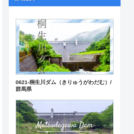
0621-桐生川ダム（きりゅうがわだむ）/
群馬県