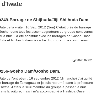
 d'Iwate
0249-Barrage de Shijhuda/Jiji Shijhuda Dam.
Date de la visite : 16 Sep. 2012 (Sun) C'était près du barrage
Gosho, donc tous les accompagnateurs du groupe sont venus
ci la nuit. Il a été construit avec les barrages de Gosho, Tase,
Yuda et Ishibuchi dans le cadre du programme connu sous le
nom de "Tennessee River Basin Development Authority" (TVA)
du Japon....
2020.02.02
0256-Gosho Dam/Gosho Dam.
Date de l'entretien : 16 septembre 2012 (dimanche) J'ai quitté
le barrage de Tamagawa et je suis retourné dans la préfecture
d'Iwate. J'étais le seul membre du groupe à passer la nuit
dans la voiture, mais il m'a accompagné à Hashiba Onsen
Shin Hashiba no Yu à Roadside Station Shizukuishi Anekko, et
nous sommes arrivés à Gosho Dam tout en mangeant des
ouilles froides de Morioka pour le dîner....