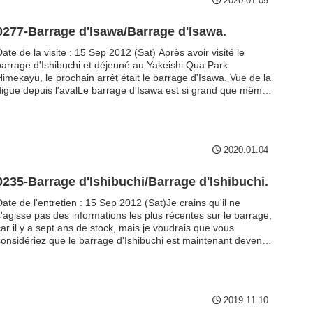
2020.01.09
ontrent de l'eau d'irrigation à gauche, ...
0277-Barrage d'Isawa/Barrage d'Isawa.
ate de la visite : 15 Sep 2012 (Sat) Après avoir visité le
barrage d'Ishibuchi et déjeuné au Yakeishi Qua Park
Himekayu, le prochain arrêt était le barrage d'Isawa. Vue de la
digue depuis l'avalLe barrage d'Isawa est si grand que même
un objectif grand angle ne peut pas capturer la vue complète
lorsqu'il est proche de la digue. Vue de la digue depuis
l'avalVue du mur conducteur de fluxLe mur conducteur de flux
est également...
2020.01.04
0235-Barrage d'Ishibuchi/Barrage d'Ishibuchi.
Date de l'entretien : 15 Sep 2012 (Sat)Je crains qu'il ne
s'agisse pas des informations les plus récentes sur le barrage,
car il y a sept ans de stock, mais je voudrais que vous
considériez que le barrage d'Ishibuchi est maintenant devenu
un barrage fantôme, et que cette publication est un mémorial
our lui....
2019.11.10