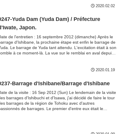
2020.02.02
0247-Yuda Dam (Yuda Dam) / Préfecture
d'Iwate, Japon.
Date de l'entretien : 16 septembre 2012 (dimanche) Après le
barrage d'Ishibane, la prochaine étape est enfin le barrage de
Yuda. Le barrage de Yuda tant attendu. L'excitation était à son
comble à ce moment-là. La vue sur le remblai en aval depuis
la rive gauche est tellement cool. Personnellement, je pense
que le barrage de Yuda est le meilleur de tous les barrages-
oids...
2020.01.19
0237-Barrage d'Ishibane/Barrage d'Ishibane
Date de la visite : 16 Sep 2012 (Sun) Le lendemain de la visite
es barrages d'Ishibuchi et d'Isawa, j'ai décidé de faire le tour
des barrages de la région de Tohoku avec d'autres
passionnés de barrages. Le premier d'entre eux était le
barrage d'Ishibane. Des panneaux d'information et des
monuments en pierre, dont un panneau sur l'utilisation de
l'eau, un panneau avertissant du déversement d'eau et un
monument en pierre. Les panneaux d'utilisation de l'eau