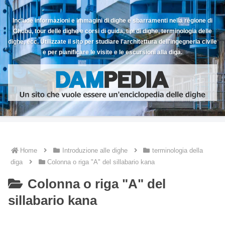
Include informazioni e immagini di dighe e sbarramenti nella regione di
Chubu, tour delle dighe e corsi di guida, tipi di dighe, terminologia delle
dighe, ecc. Utilizzate il sito per studiare l'architettura dell'ingegneria civile
e per pianificare le visite e le escursioni alla diga.
Home
Introduzione alle dighe
terminologia della
diga
Colonna o riga "A" del sillabario kana
Colonna o riga "A" del
sillabario kana