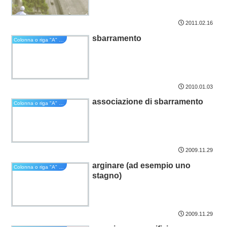
2011.02.16
sbarramento
Colonna o riga "A" del sillabario kana
2010.01.03
associazione di sbarramento
Colonna o riga "A" del sillabario kana
2009.11.29
arginare (ad esempio uno
Colonna o riga "A" del sillabario kana
stagno)
2009.11.29