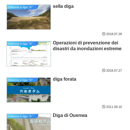
sella diga
Colonna o riga "A" del sillabario kana
2018.07.28
Operazioni di prevenzione dei
Colonna o riga "A" del sillabario kana
disastri da inondazioni estreme
2018.07.27
diga forata
Colonna o riga "A" del sillabario kana
2011.09.16
Diga di Ouenwa
Colonna o riga "A" del sillabario kana