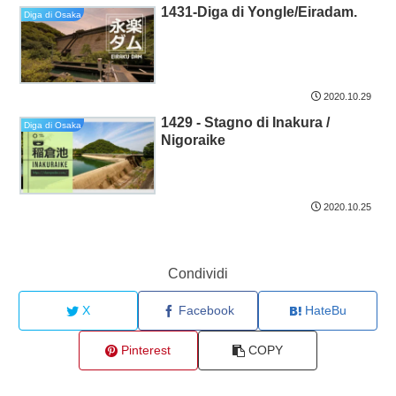
1431-Diga di Yongle/Eiradam.
Diga di Osaka
2020.10.29
1429 - Stagno di Inakura /
Diga di Osaka
Nigoraike
2020.10.25
Condividi
X
Facebook
HateBu
Pinterest
COPY