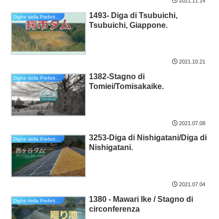
2021.11.14
1493- Diga di Tsubuichi,
Dighe della Prefettura di Hyogo
Tsubuichi, Giappone.
2021.10.21
1382-Stagno di
Dighe della Prefettura di Kyoto
Tomiei/Tomisakaike.
2021.07.08
3253-Diga di Nishigatani/Diga di
Dighe della Prefettura di Kyoto
Nishigatani.
2021.07.04
1380 - Mawari Ike / Stagno di
Dighe della Prefettura di Kyoto
circonferenza