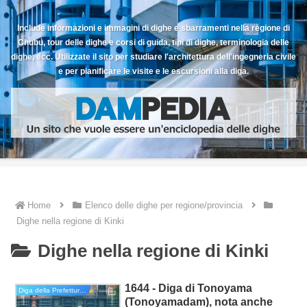
Include informazioni e immagini di dighe e sbarramenti nella regione di
Chubu, tour delle dighe e corsi di guida, tipi di dighe, terminologia delle
dighe, ecc. Utilizzate il sito per studiare l'architettura dell'ingegneria civile
e per pianificare le visite e le escursioni alla diga.
Home
Elenco delle dighe per regione/provincia
Dighe nella regione di Kinki
Dighe nella regione di Kinki
1644 - Diga di Tonoyama
Diga della Prefettura di Wakayama
(Tonoyamadam), nota anche