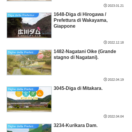
2023.01.21
1648-Diga di Hirogawa /
Diga della Prefettura di Wakayama
Prefettura di Wakayama,
Giappone
2022.12.18
1482-Nagatani Oike (Grande
Dighe della Prefettura di Hyogo
stagno di Nagatani).
2022.04.19
3045-Diga di Mitakara.
Dighe della Prefettura di Hyogo
2022.04.04
3234-Kurikara Dam.
Dighe della Prefettura di Hyogo