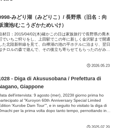
0998-みどり湖（みどりこ）/ 長野県（旧名：向
坂溜池/むこうざかためいけ）
取材日：2015/04/02(木)確かこの日は家族旅行で長野県の喬木
町でいちご狩りをし、上田駅でこの年に新しく金沢駅まで開通
した北陸新幹線を見て、白樺湖の池の平ホテルに泊まり、翌日
はチロルの森で遊んで、その後立ち寄らせてもらったのがみど
り湖...
2026.05.23
1028 - Diga di Akususobana / Prefettura di
Nagano, Giappone
Data dell'intervista: 9 agosto (mer), 2023Il giorno prima ho
partecipato al "Kuroyon 60th Anniversary Special Limited
dition 'Kurobe Dam Tour'", e in seguito ho visitato la diga di
Omachi per la prima volta dopo tanto tempo, pernottando in
un business hotel di fronte alla stazione di Omachi quel
giorno. Il giorno successivo, avevamo programmato di andare
alla diga di Takase, che non avevamo ancora visitato, ma il
2025.07.20