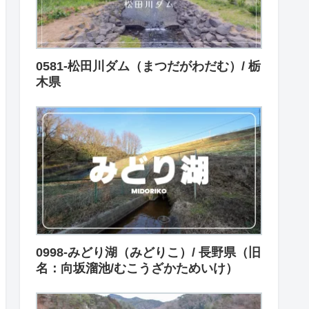
0581-松田川ダム（まつだがわだむ）/ 栃
木県
0998-みどり湖（みどりこ）/ 長野県（旧
名：向坂溜池/むこうざかためいけ）