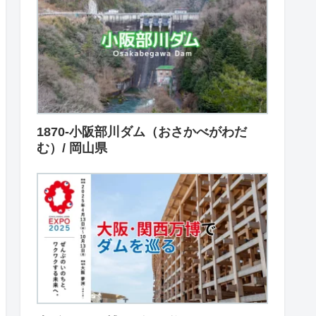
1870-小阪部川ダム（おさかべがわだ
む）/ 岡山県