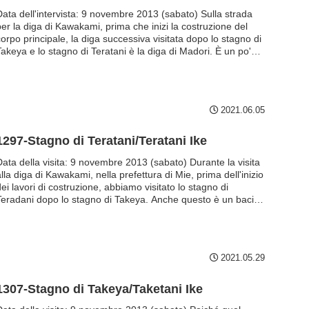
Data dell'intervista: 9 novembre 2013 (sabato) Sulla strada
per la diga di Kawakami, prima che inizi la costruzione del
orpo principale, la diga successiva visitata dopo lo stagno di
Takeya e lo stagno di Teratani è la diga di Madori. È un po'
ifficile da leggere. Anche la diga di Madori è una diga in
erra, quindi è la terza diga in terra della giornata. Guardando
l fronte a monte dell'argine all'inizio della giornata...
2021.06.05
1297-Stagno di Teratani/Teratani Ike
Data della visita: 9 novembre 2013 (sabato) Durante la visita
lla diga di Kawakami, nella prefettura di Mie, prima dell'inizio
ei lavori di costruzione, abbiamo visitato lo stagno di
Teradani dopo lo stagno di Takeya. Anche questo è un bacino
i irrigazione e una diga in terra nella città di Iga. L'approccio
alla diga è una breve passeggiata verso l'argine, ma ci si può
perdere...
2021.05.29
1307-Stagno di Takeya/Taketani Ike