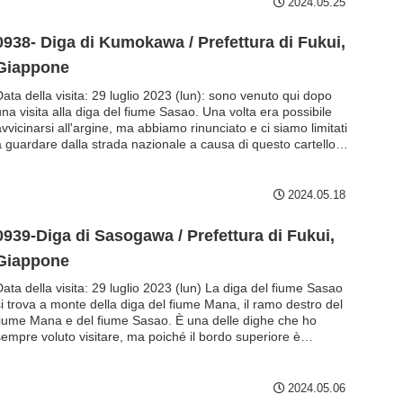
2024.05.25
0938- Diga di Kumokawa / Prefettura di Fukui,
Giappone
Data della visita: 29 luglio 2023 (lun): sono venuto qui dopo
una visita alla diga del fiume Sasao. Una volta era possibile
vvicinarsi all'argine, ma abbiamo rinunciato e ci siamo limitati
a guardare dalla strada nazionale a causa di questo cartello
sulla barricata monotubo. Chissà se si può ottenere il
permesso chiamando... Diga del fiume Cloud...
2024.05.18
0939-Diga di Sasogawa / Prefettura di Fukui,
Giappone
Data della visita: 29 luglio 2023 (lun) La diga del fiume Sasao
si trova a monte della diga del fiume Mana, il ramo destro del
fiume Mana e del fiume Sasao. È una delle dighe che ho
sempre voluto visitare, ma poiché il bordo superiore è
olitamente off-limits, ho dovuto visitarla durante la Stagione
ell'amicizia tra foresta e lago. Tuttavia, la prima volta, mio
iglio ha ...
2024.05.06