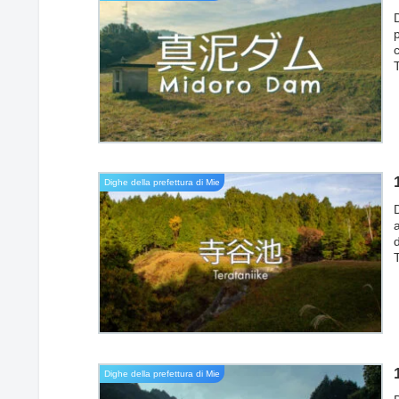
c
d
t
i
Dighe della prefettura di Mie
a
d
d
Dighe della prefettura di Mie