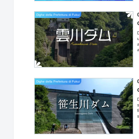
Dighe della Prefettura di Fukui
a
Dighe della Prefettura di Fukui
s
d
f