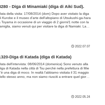
3280 - Diga di Minamiaki (diga di Aiki Sud).
Data della visita: 17/08/2014 (dom) Dopo aver visitato la diga
di Kurobe e il museo d'arte dell'altopiano di Utsukushi-ga-hara
a Toyama in occasione di un viaggio di 2 giorni/1 notte con la
amiglia, siamo venuti qui per visitare la diga di Namiaki. La
diga di calcare bianco splendente sembra un castello di gesso
ed è più bella di quanto sembri. La diga di Namiaigi è un
impianto di pompaggio...
2022.07.07
1320-Diga di Katada (diga di Katada)
Data dell'intervista: 08/06/2014 (domenica) Sono venuto alla
iga di Katada nella città di Tsu perché nella prefettura di Mie
'è una diga di moco. In realtà l'abbiamo visitata il 31 maggio
dello stesso anno, ma non siamo riusciti a entrare quel giorno
e abbiamo dovuto tornare la settimana successiva. Al famoso
istorante yakiniku Ichi Masubin di Mie ...
2022.05.24