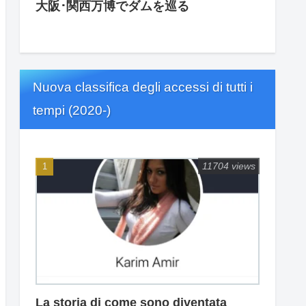
大阪･関西万博でダムを巡る
Nuova classifica degli accessi di tutti i
tempi (2020-)
11704 views
La storia di come sono diventata