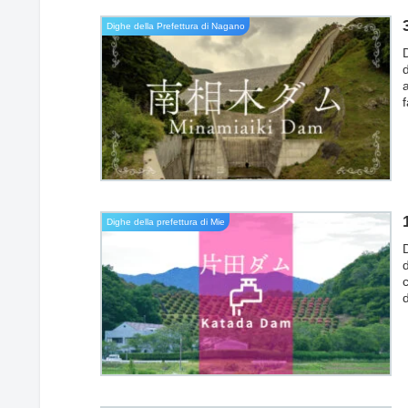
Dighe della Prefettura di Nagano
f
Dighe della prefettura di Mie
d
c
r