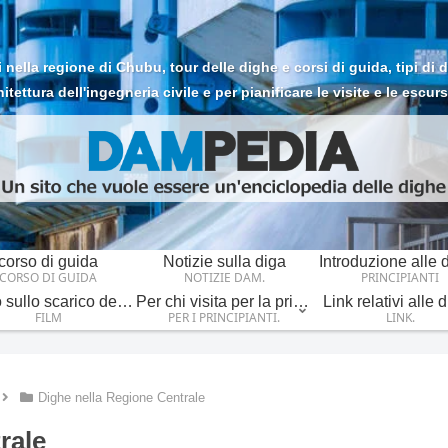
ella regione di Chubu, tour delle dighe e corsi di guida, tipi di dig
hitettura dell'ingegneria civile e per pianificare le visite e le escurs
corso di guida
Notizie sulla diga
Introduzione alle 
CORSO DI GUIDA
NOTIZIE DAM.
PRINCIPIANTI
Video sullo scarico della diga
Per chi visita per la prima volta.
Link relativi alle 
FILM
PER I PRINCIPIANTI.
LINK.
Dighe nella Regione Centrale
rale