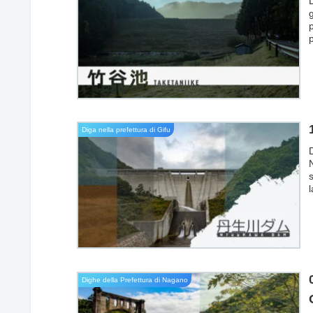
p
Diga nella prefettura di Gifu
s
g
Dighe della Prefettura di Nagano