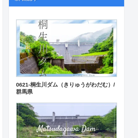
0621-桐生川ダム（きりゅうがわだむ）/
群馬県