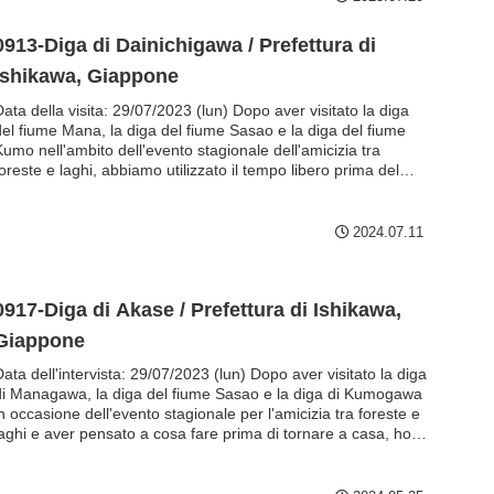
tempo era incerto e abbiamo dovuto camminare...
0913-Diga di Dainichigawa / Prefettura di
Ishikawa, Giappone
ata della visita: 29/07/2023 (lun) Dopo aver visitato la diga
del fiume Mana, la diga del fiume Sasao e la diga del fiume
Kumo nell'ambito dell'evento stagionale dell'amicizia tra
oreste e laghi, abbiamo utilizzato il tempo libero prima del
itorno per recarci nella prefettura di Ishikawa e visitare la diga
i Akase e poi la diga del fiume Dainichi. Questa era l'ultima
iga della giornata...
2024.07.11
0917-Diga di Akase / Prefettura di Ishikawa,
Giappone
ata dell'intervista: 29/07/2023 (lun) Dopo aver visitato la diga
di Managawa, la diga del fiume Sasao e la diga di Kumogawa
n occasione dell'evento stagionale per l'amicizia tra foreste e
laghi e aver pensato a cosa fare prima di tornare a casa, ho
deciso di andare in una zona della prefettura di Ishikawa che
non avevo ancora visitato. Alla diga di Akase, la prima di
ueste...