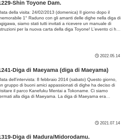
1229-Shin Toyone Dam.
Data della visita: 24/02/2013 (domenica) Il giorno dopo il
memorabile 1° Raduno con gli amanti delle dighe nella diga di
gigawa, siamo stati tutti invitati a ricevere un manuale di
istruzioni per la nuova carta della diga Toyone! L'evento ci ha
ato anche l'opportunità di visitare l'interno della diga. Le ossa
?) dell'aggregato della diga di Shin Toyone. L'interno della
diga
2022.05.14
1241-Diga di Maeyama (diga di Maeyama)
Data dell'intervista: 8 febbraio 2014 (sabato) Questo giorno,
un gruppo di buoni amici appassionati di dighe ha deciso di
visitare il parco Kanefuku Mentai a Tokoname. Ci siamo
fermati alla diga di Maeyama. La diga di Maeyama era
originariamente un progetto di irrigazione e drenaggio della
refettura di Aichi, che ...
2021.07.14
1319-Diga di Madura/Midorodamu.