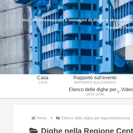
Include informazioni e immagini di dighe e sbarramenti n
studiare l'arc
Casa
Rapporto sull'evento
CASA
RAPPORTO SULL'EVENTO
Elenco delle dighe per regione/provincia
LISTE DAM.
Home
Elenco delle dighe per regione/provincia
Dighe nella Regione Cent