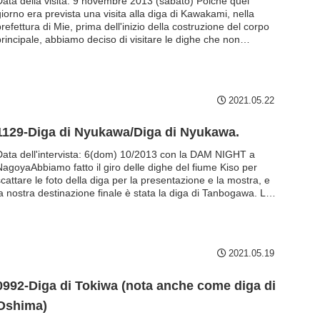
Data della visita: 9 novembre 2013 (sabato) Poiché quel
giorno era prevista una visita alla diga di Kawakami, nella
refettura di Mie, prima dell'inizio della costruzione del corpo
principale, abbiamo deciso di visitare le dighe che non
avevamo ancora visitato prima di recarci al sito. Lo stagno di
Takeya è stata la prima diga della giornata. Poco dopo
l'ingresso di Iga, sulla Meihan National Highway (R25)...
2021.05.22
1129-Diga di Nyukawa/Diga di Nyukawa.
Data dell'intervista: 6(dom) 10/2013 con la DAM NIGHT a
NagoyaAbbiamo fatto il giro delle dighe del fiume Kiso per
cattare le foto della diga per la presentazione e la mostra, e
la nostra destinazione finale è stata la diga di Tanbogawa. La
diga del fiume Niu è una diga multifunzionale gestita dal
overno della prefettura di Gifu...
2021.05.19
0992-Diga di Tokiwa (nota anche come diga di
Oshima)