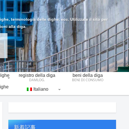
he, terminologia delle dighe, ecc. Utilizzate il sito per
ioni alla diga.
dighe
registro della diga
beni della diga
DAMLOG.
BENI DI CONSUMO
dighe
Italiano
新着記事