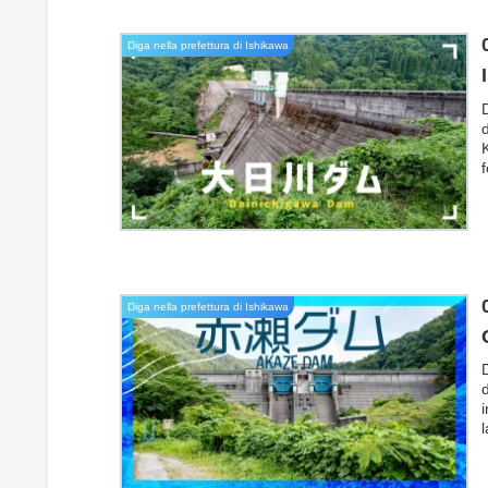
Diga nella prefettura di Ishikawa
D
f
r
d
d
Diga nella prefettura di Ishikawa
D
i
q