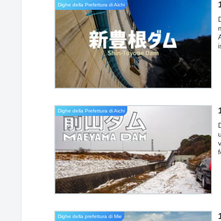
Dighe della Prefettura di Aichi
A
d
(
Dighe della Prefettura di Aichi
p
Dighe della prefettura di Mie