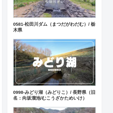
0581-松田川ダム（まつだがわだむ）/ 栃
木県
0998-みどり湖（みどりこ）/ 長野県（旧
名：向坂溜池/むこうざかためいけ）