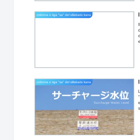
colonna o riga "sa" del sillabario kana
I
d
e
l
p
colonna o riga "sa" del sillabario kana
L
"
s
l