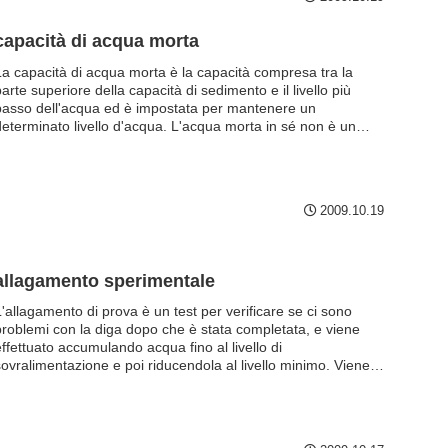
capacità di acqua morta
La capacità di acqua morta è la capacità compresa tra la
arte superiore della capacità di sedimento e il livello più
basso dell'acqua ed è impostata per mantenere un
determinato livello d'acqua. L'acqua morta in sé non è un
biettivo di deviazione dell'acqua e il livello dell'acqua stessa è
l di sotto della presa, quindi viene utilizzata per il pompaggio
di emergenza in caso di siccità anomala, ad esempio.
2009.10.19
allagamento sperimentale
L'allagamento di prova è un test per verificare se ci sono
problemi con la diga dopo che è stata completata, e viene
effettuato accumulando acqua fino al livello di
sovralimentazione e poi riducendola al livello minimo. Viene
seguita per verificare se la diga è in grado di resistere alla
pressione dell'acqua e se ci sono perdite dall'argine;
l'allagamento di prova è, in un certo senso, il Tennozan della
costruzione di una diga.