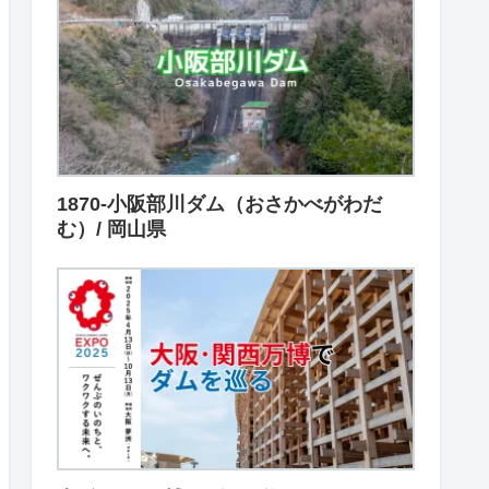
1870-小阪部川ダム（おさかべがわだ
む）/ 岡山県