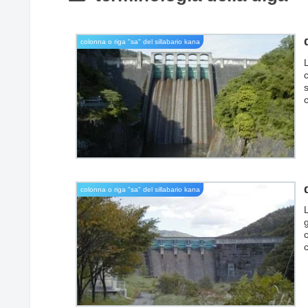
colonna o riga "sa" del sillabario kana
s
c
s
colonna o riga "sa" del sillabario kana
g