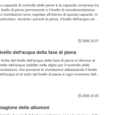
glorie mattutine, ma il nome ufficiale è tateko-gata-kozu-baki.
La capacità di controllo delle piene è la capacità compresa tra
l livello di piena permanente e il livello di sovralimentazione.
Le inondazioni sono regolate all'interno di questa capacità. In
articolare, durante i periodi di piena, il livello dell'acqua viene
bbassato al limite della fase di piena per garantire il volume
d'acqua che confluisce nella diga. Una diga priva di questa
capacità di controllo delle piene non ha alcuna funzione di
ontrollo delle piene.
2009.10.07
livello dell'acqua della fase di piena
l limite del livello dell'acqua della fase di piena si riferisce al
ivello dell'acqua stabilito nelle dighe per il controllo delle
inondazioni, che previene le inondazioni abbassando il livello
ell'acqua al di sotto del livello di piena in ogni momento della
ase di piena.
2009.10.05
stagione delle alluvioni