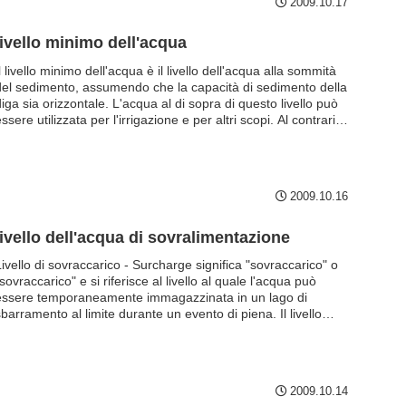
2009.10.17
livello minimo dell'acqua
l livello minimo dell'acqua è il livello dell'acqua alla sommità
del sedimento, assumendo che la capacità di sedimento della
iga sia orizzontale. L'acqua al di sopra di questo livello può
ssere utilizzata per l'irrigazione e per altri scopi. Al contrario,
'acqua al di sotto di questo livello non può essere utilizzata, il
che significa che nella maggior parte dei casi non c'è alcuna
resa al di sotto di questo livello.
2009.10.16
livello dell'acqua di sovralimentazione
ivello di sovraccarico - Surcharge significa "sovraccarico" o
sovraccarico" e si riferisce al livello al quale l'acqua può
essere temporaneamente immagazzinata in un lago di
barramento al limite durante un evento di piena. Il livello
dell'acqua viene generalmente assunto al livello di un evento
di piena che si verifica una volta ogni 100 anni. Durante
l'allagamento di prova, l'acqua viene accumulata fino a questo
livello e la prova viene condotta abbassando gradualmente il
2009.10.14
ivello dell'acqua.