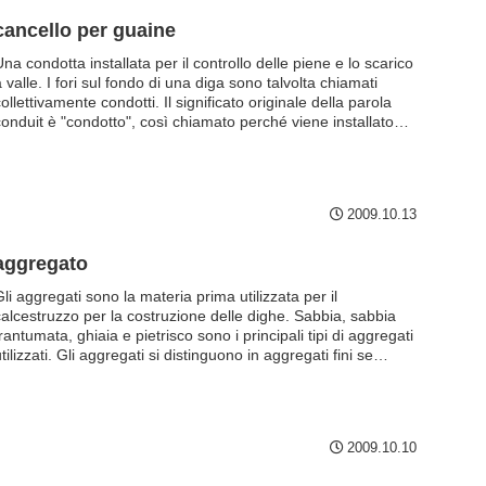
cancello per guaine
na condotta installata per il controllo delle piene e lo scarico
 valle. I fori sul fondo di una diga sono talvolta chiamati
ollettivamente condotti. Il significato originale della parola
conduit è "condotto", così chiamato perché viene installato
ttraverso il terrapieno. I condotti sono anche dotati di
ancelli, detti appunto cancelli per condotti. Le paratoie sono
utilizzate come scaricatori di piena permanenti durante le
portate relativamente normali.
2009.10.13
aggregato
li aggregati sono la materia prima utilizzata per il
calcestruzzo per la costruzione delle dighe. Sabbia, sabbia
rantumata, ghiaia e pietrisco sono i principali tipi di aggregati
tilizzati. Gli aggregati si distinguono in aggregati fini se
passano tutti i setacci da 10 mm e almeno 851 TP3T in peso
attraverso setacci da 5 mm, e aggregati grossi se rimangono
almeno 851 TP3T in peso su setacci da 5 mm.
2009.10.10