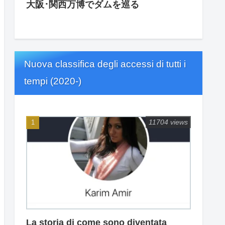
大阪･関西万博でダムを巡る
Nuova classifica degli accessi di tutti i
tempi (2020-)
11704 views
La storia di come sono diventata