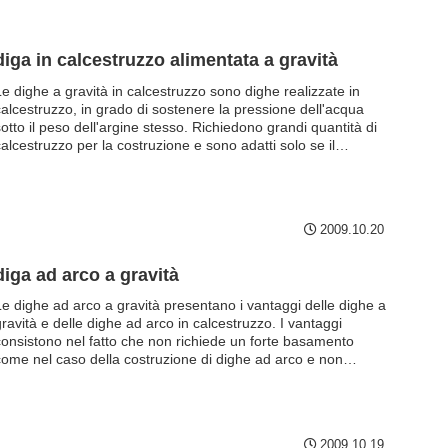
diga in calcestruzzo alimentata a gravità
Le dighe a gravità in calcestruzzo sono dighe realizzate in
calcestruzzo, in grado di sostenere la pressione dell'acqua
otto il peso dell'argine stesso. Richiedono grandi quantità di
alcestruzzo per la costruzione e sono adatti solo se il
ottosuolo è abbastanza solido. È il più robusto tra i vari tipi di
diga ed è altamente resistente ai terremoti e alle inondazioni.
2009.10.20
diga ad arco a gravità
Le dighe ad arco a gravità presentano i vantaggi delle dighe a
ravità e delle dighe ad arco in calcestruzzo. I vantaggi
consistono nel fatto che non richiede un forte basamento
come nel caso della costruzione di dighe ad arco e non
richiede grandi quantità di calcestruzzo come nel caso della
costruzione di dighe a gravità.
2009.10.19