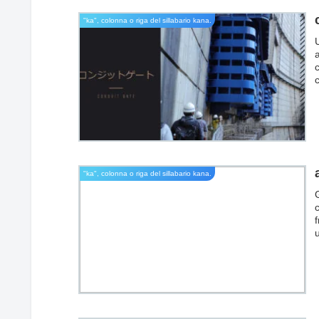
"ka", colonna o riga del sillabario kana.
U
a
c
a
c
"ka", colonna o riga del sillabario kana.
G
f
u