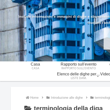
Include informazioni e immagini di dighe e sbarramenti n
studiare l'arc
Casa
Rapporto sull'evento
CASA
RAPPORTO SULL'EVENTO
Elenco delle dighe per regione/provincia
LISTE DAM.
Home
Introduzione alle dighe
terminologi
terminologia della diga