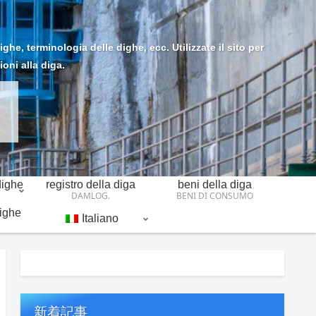
he, terminologia delle dighe, ecc. Utilizzate il sito per
ioni alla diga.
dighe
registro della diga
beni della diga
DAMLOG.
BENI DI CONSUMO
dighe
Italiano
新着記事