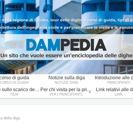
ella regione di Chubu, tour delle dighe e corsi di guida, tipi di dig
hitettura dell'ingegneria civile e per pianificare le visite e le escurs
corso di guida
Notizie sulla diga
Introduzione alle 
CORSO DI GUIDA
NOTIZIE DAM.
PRINCIPIANTI
Video sullo scarico della diga
Per chi visita per la prima volta.
Link relativi alle 
FILM
PER I PRINCIPIANTI.
LINK.
a della diga