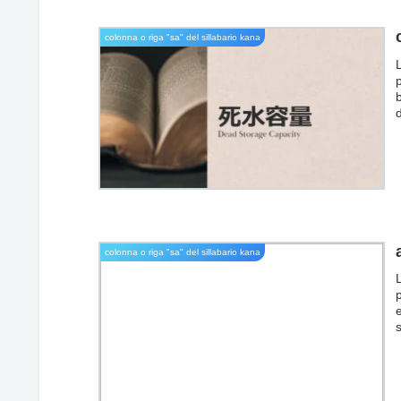
colonna o riga "sa" del sillabario kana
p
o
a
colonna o riga "sa" del sillabario kana
e