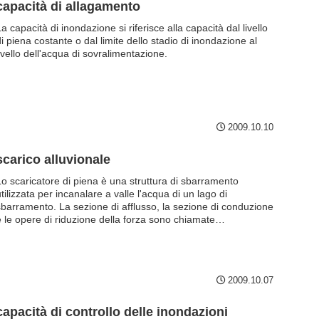
capacità di allagamento
a capacità di inondazione si riferisce alla capacità dal livello
i piena costante o dal limite dello stadio di inondazione al
ivello dell'acqua di sovralimentazione.
2009.10.10
scarico alluvionale
Lo scaricatore di piena è una struttura di sbarramento
tilizzata per incanalare a valle l'acqua di un lago di
sbarramento. La sezione di afflusso, la sezione di conduzione
e le opere di riduzione della forza sono chiamate
ollettivamente scaricatore di piena. Esistono due tipi di
scaricatore di piena: lo scaricatore di piena permanente e lo
scaricatore di piena di emergenza. I cosiddetti "buchi della
iga", che per un certo periodo sono stati popolari su Internet,
2009.10.07
sono chiamati anche scarichi di piena a gloria mattutina o
carichi di piena a gloria mattutina perché i pozzi sono
nstallati nel lago della diga e le loro bocche assomigliano a
capacità di controllo delle inondazioni