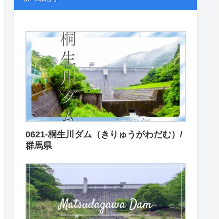
0621-桐生川ダム（きりゅうがわだむ）/
群馬県