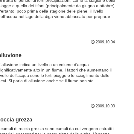
i tratta di periodi di forti precipitazioni, come la stagione delle
piogge e quella dei tifoni (principalmente da giugno a ottobre).
ertanto, poco prima della stagione delle piene, il livello
dell'acqua nel lago della diga viene abbassato per prepararsi
alle inondazioni. Alcune dighe hanno un periodo dell'anno più
specifico di altre. Ad esempio, la diga di Muromaki a Toyama è
aperta dal 21 giugno al 30 settembre, le dighe direttamente
sotto il sistema fluviale di Abukuma sono aperte dall'11 giugno
2009.10.04
l 10 ottobre, la diga di Ren nella prefettura di Mie è aperta
dal 16 giugno al 31 ottobre e la diga di Okura nella prefettura
i Miyagi dal 1° luglio al 30 settembre.
alluvione
L'alluvione indica un livello o un volume d'acqua
ignificativamente alto in un fiume. I fattori che aumentano il
ivello dell'acqua sono le forti piogge e lo scioglimento delle
evi. Si parla di alluvione anche se il fiume non sta
traripando, in quanto si riferisce a un flusso più elevato del
olito da monte verso il lago della diga. Nel caso delle
previsioni meteorologiche, si parla di alluvione quando
'indicatore del livello dell'acqua di un fiume supera il livello di
2009.10.03
llerta, che è la base per emettere un avviso di alluvione.
roccia grezza
I cumuli di roccia grezza sono cumuli da cui vengono estratti i
materiali necessari per la costruzione delle dighe. Vengono