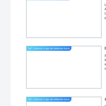
i
p
a
c
"ka", colonna o riga del sillabario kana.
I
l
d
f
"ka", colonna o riga del sillabario kana.