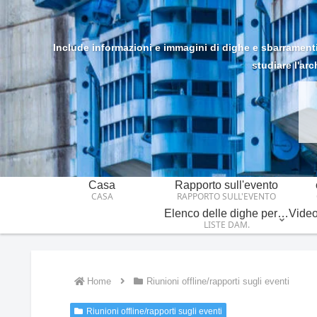
Include informazioni e immagini di dighe e sbarramenti n
studiare l'arc
Casa
Rapporto sull'evento
CASA
RAPPORTO SULL'EVENTO
Elenco delle dighe per regione/provincia
LISTE DAM.
Home
Riunioni offline/rapporti sugli eventi
Riunioni offline/rapporti sugli eventi