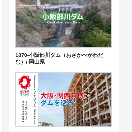
1870-小阪部川ダム（おさかべがわだ
む）/ 岡山県