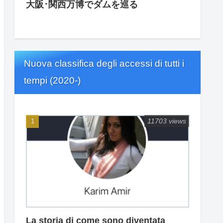
大阪･関西万博でダムを巡る
Nuova classifica degli accessi di tutti i
tempi (2020-)
11703 views
La storia di come sono diventata