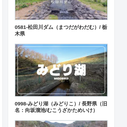
0581-松田川ダム（まつだがわだむ）/ 栃
木県
0998-みどり湖（みどりこ）/ 長野県（旧
名：向坂溜池/むこうざかためいけ）