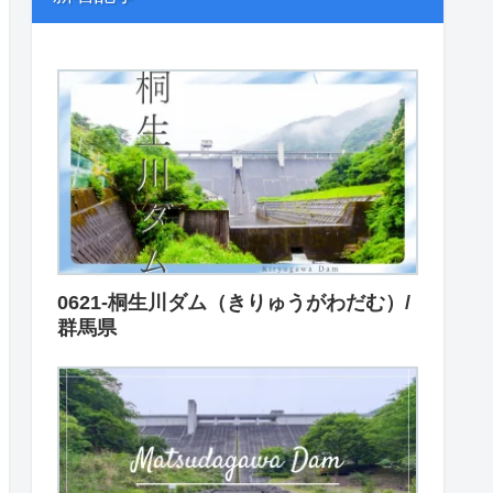
0621-桐生川ダム（きりゅうがわだむ）/
群馬県