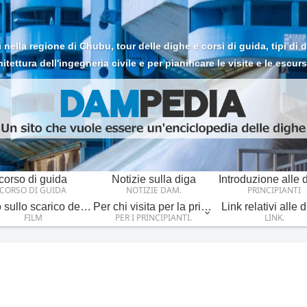
ella regione di Chubu, tour delle dighe e corsi di guida, tipi di dig
hitettura dell'ingegneria civile e per pianificare le visite e le escurs
corso di guida
Notizie sulla diga
Introduzione alle 
CORSO DI GUIDA
NOTIZIE DAM.
PRINCIPIANTI
Video sullo scarico della diga
Per chi visita per la prima volta.
Link relativi alle 
FILM
PER I PRINCIPIANTI.
LINK.