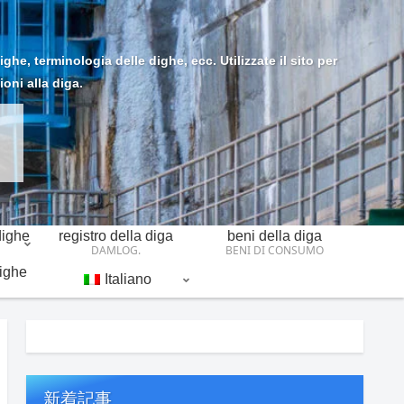
he, terminologia delle dighe, ecc. Utilizzate il sito per
ioni alla diga.
dighe
registro della diga
beni della diga
DAMLOG.
BENI DI CONSUMO
dighe
Italiano
新着記事