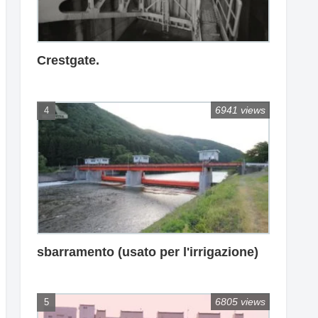
Crestgate.
6941 views
sbarramento (usato per l'irrigazione)
6805 views