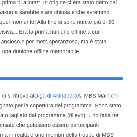
prima di allora!". In origine ci era stato detto dal
i Sakuma sarebbe stata chiusa e che avremmo
quel momento! Alla fine si sono riunite più di 20
isiva... Era la prima riunione offline a cui
tà ansioso e per metà speranzoso, ma è stata
 una riunione offline memorabile.
 ci si ritrova al
Diga di Akihabara
A. MBS Mainichi
nato per la copertura del programma. Sono stato
ato tagliato dal programma (rilievo). L'ho fatta nel
pensato che potessero essere partecipanti
i, ma in realtà erano membri della troupe di MBS