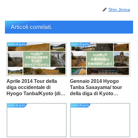
Shin Jinma
Articoli correlati.
corso di guida
corso di guida
Aprile 2014 Tour della
Gennaio 2014 Hyogo
diga occidentale di
Tanba Sasayama/ tour
Hyogo Tanba/Kyoto (diga
della diga di Kyoto
di Tsubashi - diga di
occidentale (diga di
Hiyoshi).
Hachimantani - stagno di
corso di guida
corso di guida
Fuei)