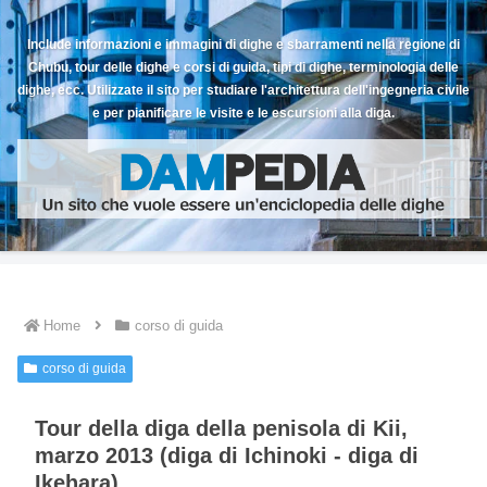
Include informazioni e immagini di dighe e sbarramenti nella regione di
Chubu, tour delle dighe e corsi di guida, tipi di dighe, terminologia delle
dighe, ecc. Utilizzate il sito per studiare l'architettura dell'ingegneria civile
e per pianificare le visite e le escursioni alla diga.
Home
corso di guida
corso di guida
Tour della diga della penisola di Kii,
marzo 2013 (diga di Ichinoki - diga di
Ikehara).