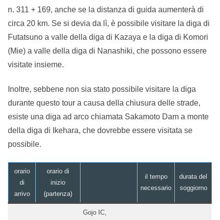
n. 311 + 169, anche se la distanza di guida aumenterà di
circa 20 km. Se si devia da lì, è possibile visitare la diga di
Futatsuno a valle della diga di Kazaya e la diga di Komori
(Mie) a valle della diga di Nanashiki, che possono essere
visitate insieme.
Inoltre, sebbene non sia stato possibile visitare la diga
durante questo tour a causa della chiusura delle strade,
esiste una diga ad arco chiamata Sakamoto Dam a monte
della diga di Ikehara, che dovrebbe essere visitata se
possibile.
orario
orario di
il tempo
durata del
di
inizio
necessario
soggiorno
arrivo
(partenza)
Gojo IC,