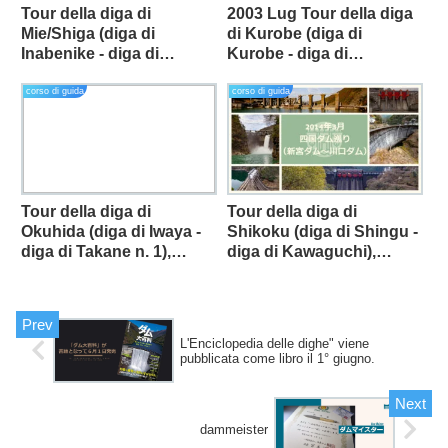
Tour della diga di
2003 Lug Tour della diga
Mie/Shiga (diga di
di Kurobe (diga di
Inabenike - diga di
Kurobe - diga di
Eigenji), ottobre 2003.
Uchimura)
corso di guida
corso di guida
Tour della diga di
Tour della diga di
Okuhida (diga di Iwaya -
Shikoku (diga di Shingu -
diga di Takane n. 1),
diga di Kawaguchi),
novembre 2002.
marzo 2014.
L'Enciclopedia delle dighe" viene
pubblicata come libro il 1° giugno.
dammeister