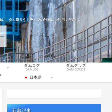
強に、ダム巡りやドライブの計画にご利用ください。
ダムログ
ダムグッズ
DAMLOG
DAM GOODS
ク
日本語
新着記事