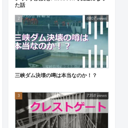
た話
8807 views
三峡ダム決壊の噂は本当なのか！？
7358 views