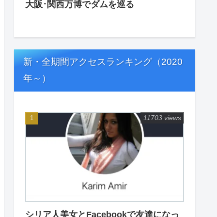
大阪･関西万博でダムを巡る
新・全期間アクセスランキング（2020
年～）
11703 views
シリア人美女とFacebookで友達になっ