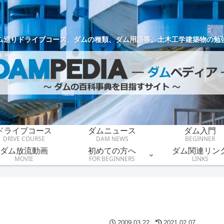
ム巡りドライブコース、ダムの種類、ダム用語等。土木工学建築物の勉
ドライブコース
ダムニュース
ダム入門
DRIVE COURSE
DAM NEWS
BEGINNER
ダム放流動画
初めての方へ
ダム関連リン
MOVIE
FOR BEGINNERS
LINKS
2009.03.22
2021.02.07