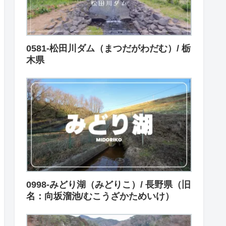
0581-松田川ダム（まつだがわだむ）/ 栃
木県
0998-みどり湖（みどりこ）/ 長野県（旧
名：向坂溜池/むこうざかためいけ）