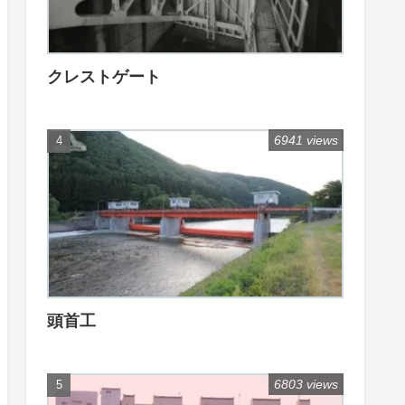
クレストゲート
6941 views
頭首工
6803 views