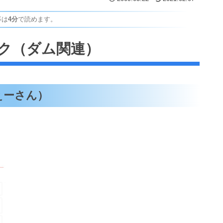
事は
4分
で読めます。
ク（ダム関連）
ぇーさん）