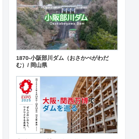
1870-小阪部川ダム（おさかべがわだ
む）/ 岡山県