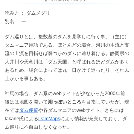
読み方 ： ダムメグリ
別名 ： ―
ダム巡りとは、複数基のダムを見学しに行く事。（主に）
ダムマニア用語である。ほとんどの場合、河川の本流と支
流の上流を目指せば幾つかのダムに辿り着ける。静岡県の
大井川や天竜川は「ダム天国」と呼ばれるほどダムが多く
あるため、場合によっては丸一日かけて巡ったり、それ以
上かかる事もある。
神馬の場合、ダム系のwebサイトが少なかった2000年前
後はは地図を開いて
湖っぽいところ
を目指していたが、現
在では
ダム便覧
や各ダムマニアのwebサイト、さらには
takane氏による
DamMaps
により情報が充実しており、ダ
ム巡りに不自由しなくなった。