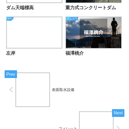
ダム天端標高
重力式コンクリートダム
サ行
ダム入門
左岸
福澤桃介
表面取水設備
フィレット