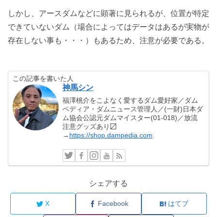
しかし、アースダムなどに顕著に見られるが、位置が特定
できていないダム（場合によってはデータはあるが実物が
存在しない事も・・・）もあるため、注意が必要である。
この記事を書いた人
神馬シン
福澤桃介をこよなく愛するダム愛好家／ダム
ペディア・ダムニュース管理人／(一財)日本ダ
ム協会公認元ダムマイスター(01-018)／放流
注意グッズあり〼
→
https://shop.dampedia.com
シェアする
X
Facebook
はてブ