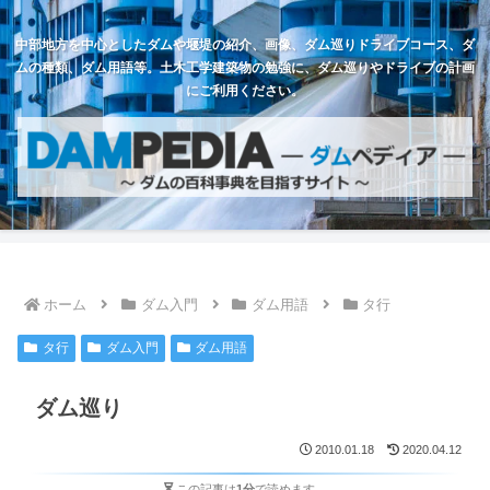
中部地方を中心としたダムや堰堤の紹介、画像、ダム巡りドライブコース、ダ
ムの種類、ダム用語等。土木工学建築物の勉強に、ダム巡りやドライブの計画
にご利用ください。
ホーム
ダム入門
ダム用語
タ行
タ行
ダム入門
ダム用語
ダム巡り
2010.01.18
2020.04.12
この記事は
1分
で読めます。