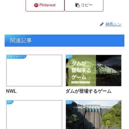
Pinterest
コピー
神馬シン
関連記事
アルファベット
タ行
NWL
ダムが登場するゲーム
タ行
サ行