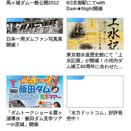
馬ヶ城ダム一般公開2012
6/3京都駅にてwith
Dam★Night開催
ダムニュース
ダムニュース
日本一周ダムファン写真展
開催！
東京都水道歴史館にて「上
水記展」が開催！小河内ダ
ム竣工60周年に合わせた
「水道歴史展」も同時開
催！
ダムニュース
ダムニュース
「ダムトークショー＆霞ヶ
「水力ドットコム」好評発
浦導水・飯田ダム見学ツア
売中！
ーin茨城」開催