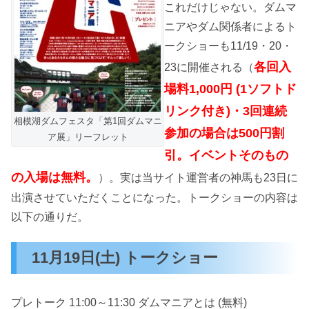
これだけじゃない。ダムマ
ニアやダム関係者によるト
ークショーも11/19・20・
各回入
23に開催される（
場料1,000円 (1ソフトド
リンク付き)・3回連続
相模湖ダムフェスタ「第1回ダムマニ
参加の場合は500円割
ア展」リーフレット
引。イベントそのもの
の入場は無料。
）。実は当サイト運営者の神馬も23日に
出演させていただくことになった。トークショーの内容は
以下の通りだ。
11月19日(土) トークショー
プレトーク 11:00～11:30 ダムマニアとは (無料)