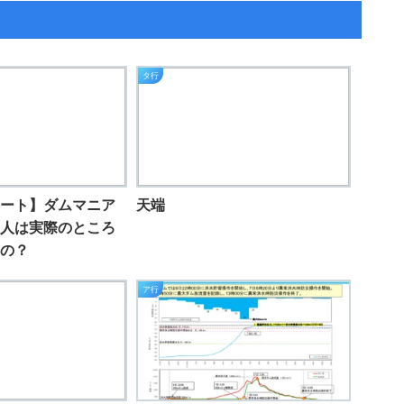
タ行
ート】ダムマニア
天端
恋人は実際のところ
の？
ア行