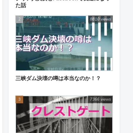
た話
8810 views
三峡ダム決壊の噂は本当なのか！？
7366 views