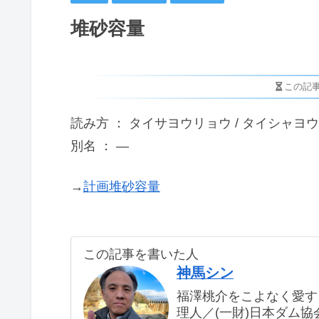
堆砂容量
この記
読み方 ： タイサヨウリョウ / タイシャヨ
別名 ： ―
→
計画堆砂容量
この記事を書いた人
神馬シン
福澤桃介をこよなく愛す
理人／(一財)日本ダム協会