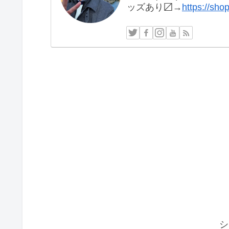
ッズあり〼→
https://sh
シ