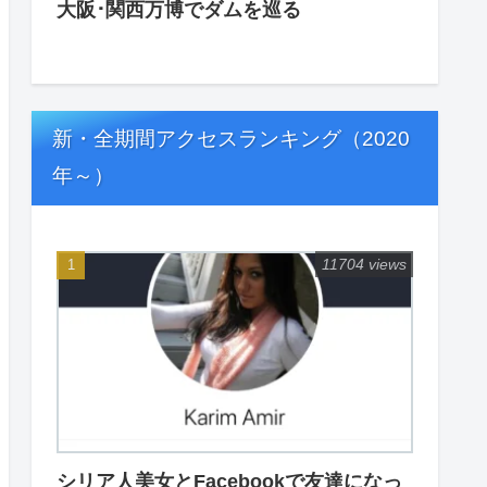
大阪･関西万博でダムを巡る
新・全期間アクセスランキング（2020
年～）
11704 views
シリア人美女とFacebookで友達になっ