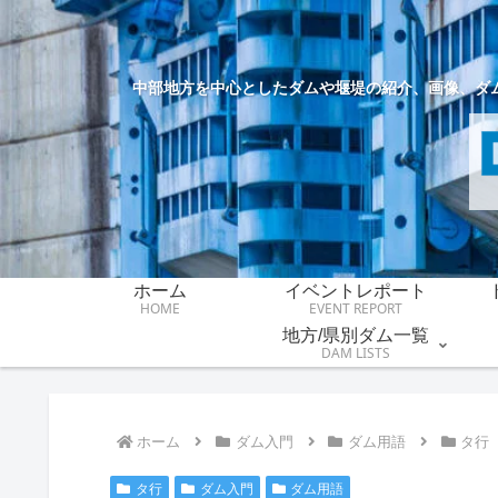
中部地方を中心としたダムや堰堤の紹介、画像、ダ
ホーム
イベントレポート
HOME
EVENT REPORT
地方/県別ダム一覧
DAM LISTS
ホーム
ダム入門
ダム用語
タ行
タ行
ダム入門
ダム用語