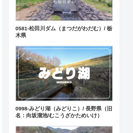
0581-松田川ダム（まつだがわだむ）/ 栃
木県
0998-みどり湖（みどりこ）/ 長野県（旧
名：向坂溜池/むこうざかためいけ）