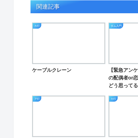
関連記事
カ行
ダム入門
ケーブルクレーン
【緊急アンケ
の配偶者or
どう思ってる
ア行
カ行