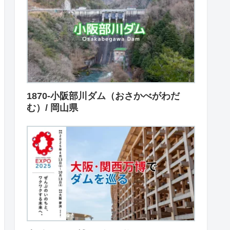
1870-小阪部川ダム（おさかべがわだ
む）/ 岡山県