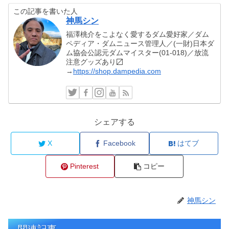
この記事を書いた人
神馬シン
福澤桃介をこよなく愛するダム愛好家／ダム
ペディア・ダムニュース管理人／(一財)日本ダ
ム協会公認元ダムマイスター(01-018)／放流
注意グッズあり〼
→
https://shop.dampedia.com
シェアする
X
Facebook
はてブ
Pinterest
コピー
神馬シン