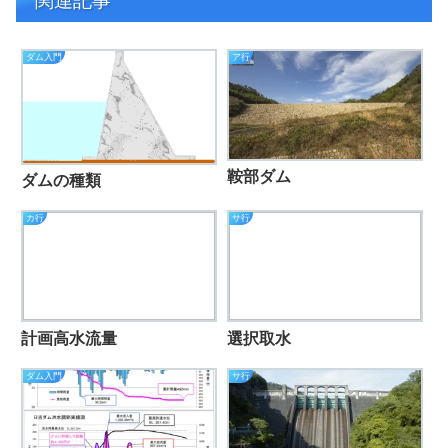
関連記事
ダム入門
ア行
鞍部ダム
ダムの種類
カ行
サ行
計画高水流量
選択取水
ダム入門
サ行