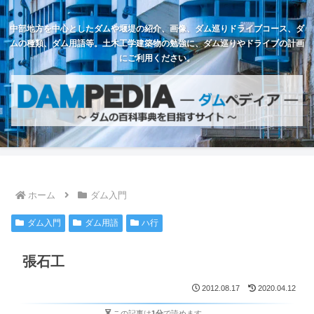
中部地方を中心としたダムや堰堤の紹介、画像、ダム巡りドライブコース、ダ
ムの種類、ダム用語等。土木工学建築物の勉強に、ダム巡りやドライブの計画
にご利用ください。
ホーム
ダム入門
ダム入門
ダム用語
ハ行
張石工
2012.08.17
2020.04.12
この記事は
1分
で読めます。