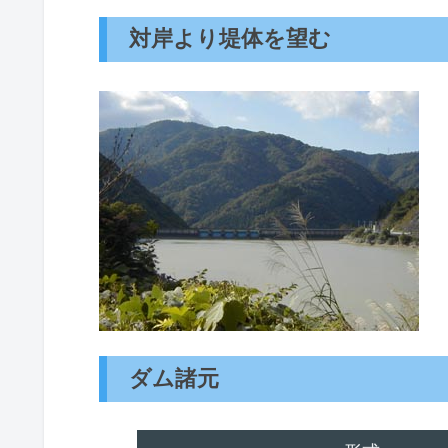
対岸より堤体を望む
ダム諸元