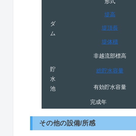
形式
堤高
ダ
堤頂長
ム
堤体積
非越流部標高
貯
総貯水容量
水
有効貯水容量
池
完成年
その他の設備/所感