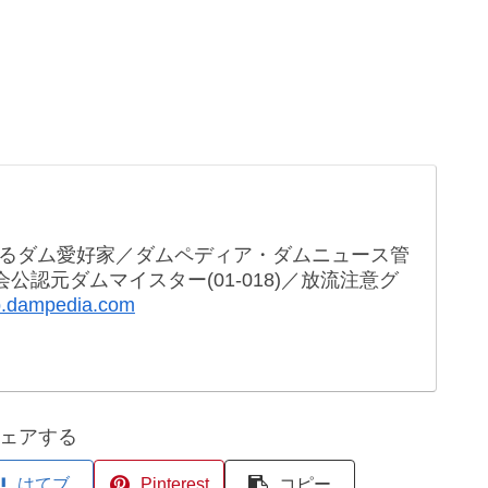
るダム愛好家／ダムペディア・ダムニュース管
公認元ダムマイスター(01-018)／放流注意グ
op.dampedia.com
ェアする
はてブ
Pinterest
コピー