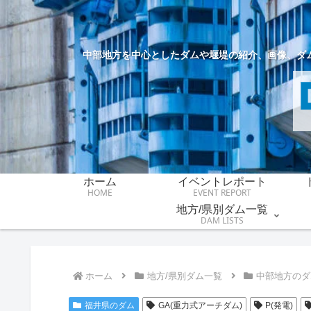
中部地方を中心としたダムや堰堤の紹介、画像、ダ
ホーム
イベントレポート
HOME
EVENT REPORT
地方/県別ダム一覧
DAM LISTS
ホーム
地方/県別ダム一覧
中部地方のダ
福井県のダム
GA(重力式アーチダム)
P(発電)