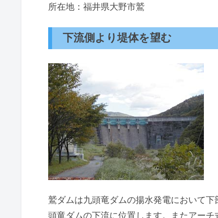
所在地：福井県大野市鷲
下流側より堤体を望む
鷲ダムは九頭竜ダムの揚水発電において下
頭竜ダムの下流に位置します。またアーチ