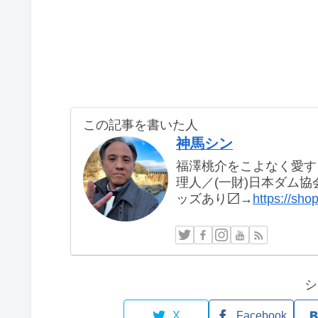
この記事を書いた人
神馬シン
福澤桃介をこよなく愛す
理人／(一財)日本ダム協会
ッズあり〼→
https://sh
シ
X
Facebook