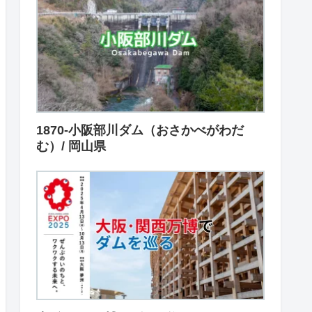
1870-小阪部川ダム（おさかべがわだ
む）/ 岡山県