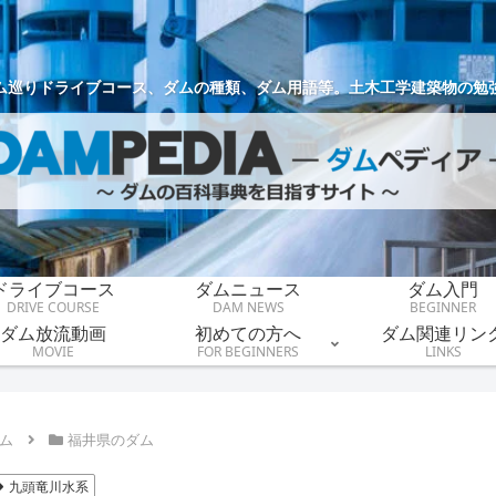
ム巡りドライブコース、ダムの種類、ダム用語等。土木工学建築物の勉
ドライブコース
ダムニュース
ダム入門
DRIVE COURSE
DAM NEWS
BEGINNER
ダム放流動画
初めての方へ
ダム関連リン
MOVIE
FOR BEGINNERS
LINKS
ム
福井県のダム
九頭竜川水系