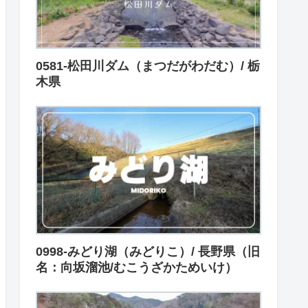
0581-松田川ダム（まつだがわだむ）/ 栃
木県
0998-みどり湖（みどりこ）/ 長野県（旧
名：向坂溜池/むこうざかためいけ）