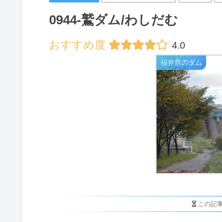
0944-鷲ダム/わしだむ
4.0
福井県のダム
この記