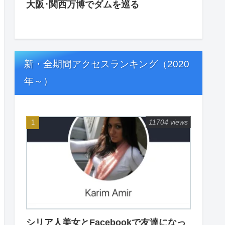
大阪･関西万博でダムを巡る
新・全期間アクセスランキング（2020
年～）
11704 views
シリア人美女とFacebookで友達になっ