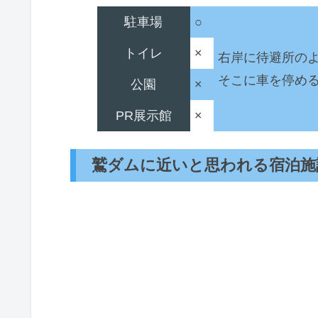
駐車場
○
トイレ
×
右岸に待避所の
そこに車を停め
公園
×
PR展示館
×
鷲ダムに近いと思われる宿泊施