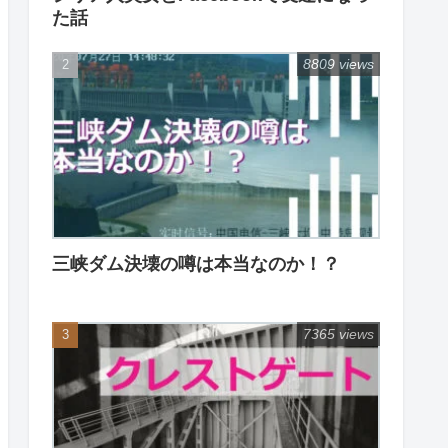
た話
8809 views
三峡ダム決壊の噂は本当なのか！？
7365 views