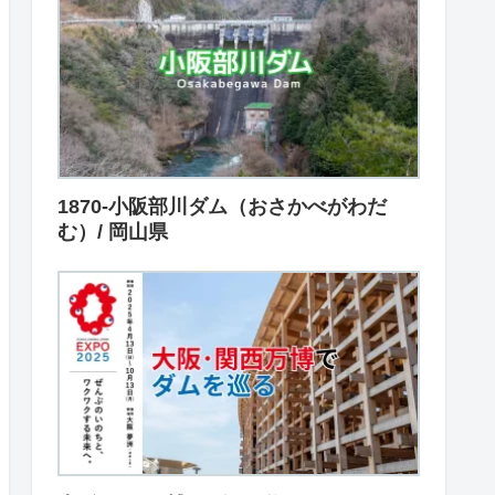
1870-小阪部川ダム（おさかべがわだ
む）/ 岡山県