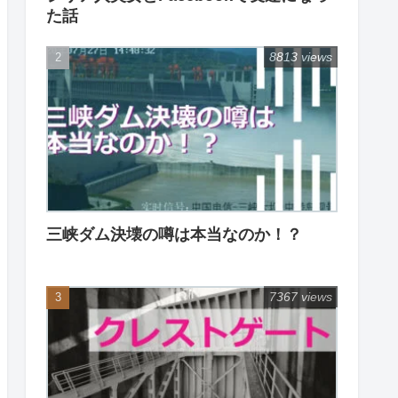
た話
8813 views
三峡ダム決壊の噂は本当なのか！？
7367 views