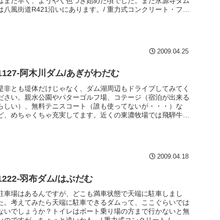
はまだ早く、ようやく色づき始めた頃でした。また永源寺ダム
は八風街道R421沿いにあります。/ 重力式コンクリート・フィ
ル複合ダム / 73.5m
2009.04.25
1127-阿木川ダム/あぎがわだむ
是非とも堤体だけじゃなく、ダム湖周辺もドライブしてみてく
ださい。親水公園やパターゴルフ場、コテージ（宿泊が出来る
らしい）、無料テニスコート（誰も使ってないが・・・）な
ど、めちゃくちゃ充実してます。近くの東濃牧場では飛騨牛が
食べられるらしいです。また洞窟もあるとか・・・/ ロックフ
ィル / 101.5m
2009.04.18
1222-羽布ダム/はぶだむ
駐車場はあるんですが、どこも満車状態で天端に駐車しまし
た。考えてみたら天端に駐車できるダムって、ここぐらいでは
ないでしょうか？トイレはボート乗り場の方まで行かないと無
いのですが、ちょっと遠いかも。/ 重力式コンクリート /