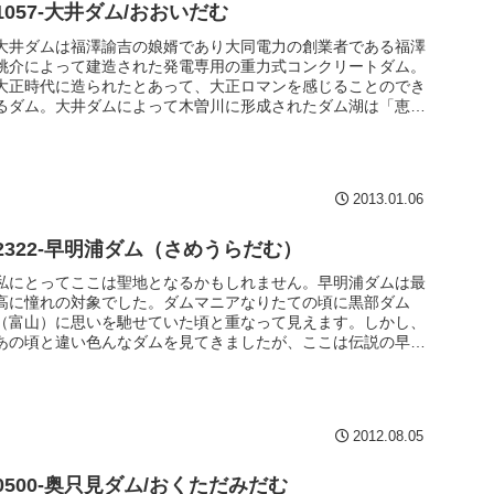
1057-大井ダム/おおいだむ
大井ダムは福澤諭吉の娘婿であり大同電力の創業者である福澤
桃介によって建造された発電専用の重力式コンクリートダム。
大正時代に造られたとあって、大正ロマンを感じることのでき
るダム。大井ダムによって木曽川に形成されたダム湖は「恵那
峡」としてこれ以後、東海地方の観光名所となった。/ 重力式
コンクリートダム / 53.4m
2013.01.06
2322-早明浦ダム（さめうらだむ）
私にとってここは聖地となるかもしれません。早明浦ダムは最
高に憧れの対象でした。ダムマニアなりたての頃に黒部ダム
（富山）に思いを馳せていた頃と重なって見えます。しかし、
あの頃と違い色んなダムを見てきましたが、ここは伝説の早明
浦。それを思い出さずにはいられません。/ 重力式コンクリー
トダム / 106m
2012.08.05
0500-奥只見ダム/おくただみだむ