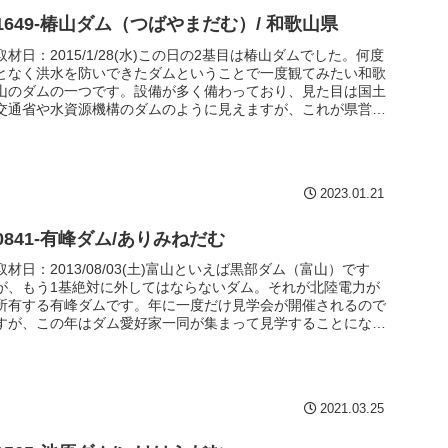
1649-椿山ダム（つばやまだむ）/ 和歌山県
取材日：2015/1/28(水)この日の2基目は椿山ダムでした。何度
となく洪水を防いできたダムということで一度観てみたい和歌
山のダムの一つです。設備が多く備わっており、見た目は国土
交通省や水資源機構のダムのように見えますが、これが県営な
のか...
2023.01.21
0841-有峰ダム/ありみねだむ
取材日：2013/08/03(土)富山といえば黒部ダム（富山）です
が、もう1基絶対に外してはならないダム。それが北陸電力が
所有する有峰ダムです。年に一度だけ見学会が開催されるので
すが、この年はダム愛好家一同が集まって見学することになり
ました...
2021.03.25