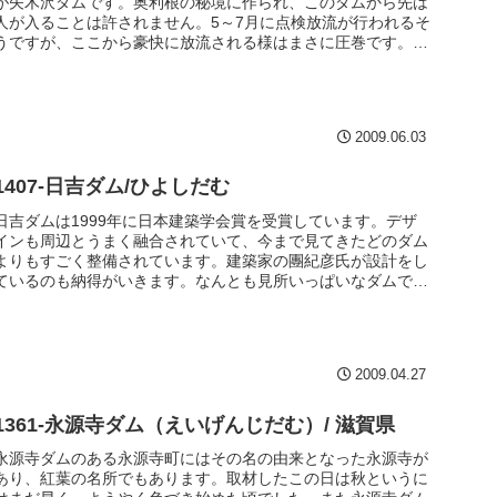
が矢木沢ダムです。奥利根の秘境に作られ、このダムから先は
人が入ることは許されません。5～7月に点検放流が行われるそ
うですが、ここから豪快に放流される様はまさに圧巻です。/
アーチ / 131m
2009.06.03
1407-日吉ダム/ひよしだむ
日吉ダムは1999年に日本建築学会賞を受賞しています。デザ
インも周辺とうまく融合されていて、今まで見てきたどのダム
よりもすごく整備されています。建築家の團紀彦氏が設計をし
ているのも納得がいきます。なんとも見所いっぱいなダムで
す。でも休館日に行ったのは非常に残念でなりません。過日改
めて見学しなおしたいと思います。/ 重力式コンクリート /
67.4m
2009.04.27
1361-永源寺ダム（えいげんじだむ）/ 滋賀県
永源寺ダムのある永源寺町にはその名の由来となった永源寺が
あり、紅葉の名所でもあります。取材したこの日は秋というに