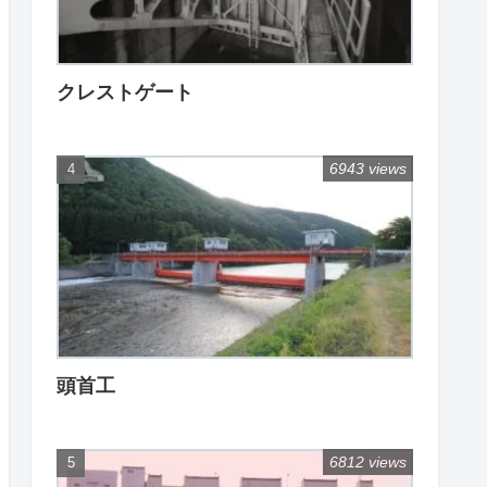
クレストゲート
6943 views
頭首工
6812 views