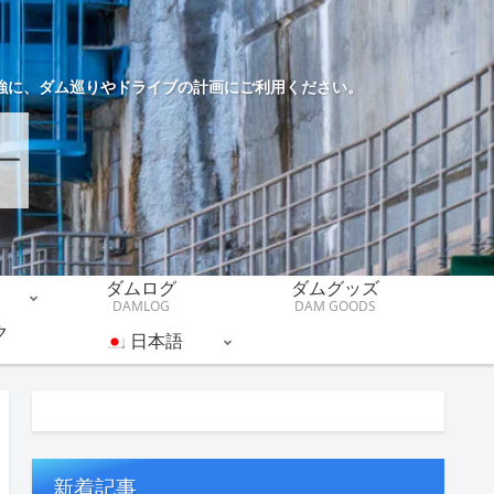
強に、ダム巡りやドライブの計画にご利用ください。
ダムログ
ダムグッズ
DAMLOG
DAM GOODS
ク
日本語
新着記事