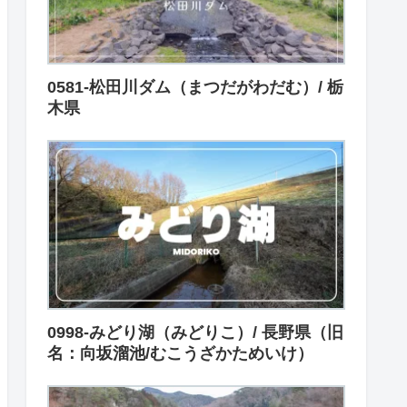
0581-松田川ダム（まつだがわだむ）/ 栃
木県
0998-みどり湖（みどりこ）/ 長野県（旧
名：向坂溜池/むこうざかためいけ）