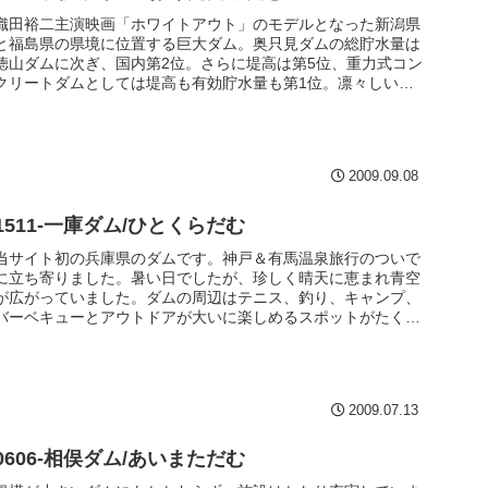
織田裕二主演映画「ホワイトアウト」のモデルとなった新潟県
と福島県の県境に位置する巨大ダム。奥只見ダムの総貯水量は
徳山ダムに次ぎ、国内第2位。さらに堤高は第5位、重力式コン
クリートダムとしては堤高も有効貯水量も第1位。凛々しいと
いうか何と言うか。そしてこうしてみても結構な高さがありま
す。/ 重力式コンクリートダム /157m
2009.09.08
1511-一庫ダム/ひとくらだむ
当サイト初の兵庫県のダムです。神戸＆有馬温泉旅行のついで
に立ち寄りました。暑い日でしたが、珍しく晴天に恵まれ青空
が広がっていました。ダムの周辺はテニス、釣り、キャンプ、
バーベキューとアウトドアが大いに楽しめるスポットがたくさ
んあります。もう少し時間を掛けてゆっくりと見学するといい
かもしれません。/ 重力式コンクリートダム / 75m
2009.07.13
0606-相俣ダム/あいまただむ