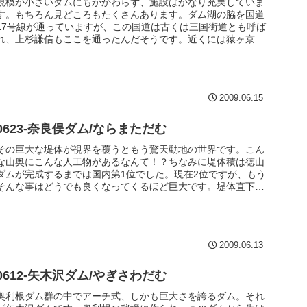
規模が小さいダムにもかかわらず、施設はかなり充実していま
す。もちろん見どころもたくさんあります。ダム湖の脇を国道
17号線が通っていますが、この国道は古くは三国街道とも呼ば
れ、上杉謙信もここを通ったんだそうです。近くには猿ヶ京温
泉もあり、ここを拠点に観光やダム巡りをするのも良いでしょ
うね。/ 重力式コンクリートダム / 67m
2009.06.15
0623-奈良俣ダム/ならまただむ
その巨大な堤体が視界を覆うともう驚天動地の世界です。こん
な山奥にこんな人工物があるなんて！？ちなみに堤体積は徳山
ダムが完成するまでは国内第1位でした。現在2位ですが、もう
そんな事はどうでも良くなってくるほど巨大です。堤体直下に
行けない徳山ダムと比較すると、そうでない奈良俣ダムはより
フレンドリーなダム、と言えるかもしれません。/ ロックフィ
ルダム / 158m
2009.06.13
0612-矢木沢ダム/やぎさわだむ
奥利根ダム群の中でアーチ式、しかも巨大さを誇るダム。それ