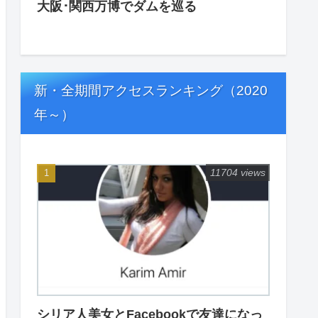
大阪･関西万博でダムを巡る
新・全期間アクセスランキング（2020
年～）
11704 views
シリア人美女とFacebookで友達になっ