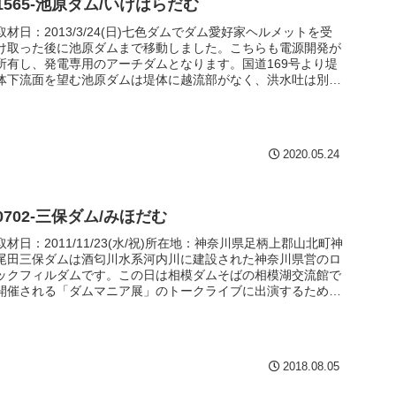
1565-池原ダム/いけはらだむ
取材日：2013/3/24(日)七色ダムでダム愛好家ヘルメットを受
け取った後に池原ダムまで移動しました。こちらも電源開発が
所有し、発電専用のアーチダムとなります。国道169号より堤
体下流面を望む池原ダムは堤体に越流部がなく、洪水吐は別の
場所...
2020.05.24
0702-三保ダム/みほだむ
取材日：2011/11/23(水/祝)所在地：神奈川県足柄上郡山北町神
尾田三保ダムは酒匂川水系河内川に建設された神奈川県営のロ
ックフィルダムです。この日は相模ダムそばの相模湖交流館で
開催される「ダムマニア展」のトークライブに出演するため、
そ...
2018.08.05