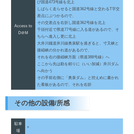
び国道473号線を北上
しばらく走らせると国道362号線と交わるT字交
差点にぶつかるので、
その交差点を右折し国道362号線を北上
Access to
千頭付近で県道77号線に入る道があるので、そ
D＠M
ちらへ進入し更に北上
大井川鐡道井川線奥泉駅を過ぎると、寸又峡と
接岨峡の分かれ道があるので、
それを右の接岨峡方面（県道388号線）へ
ここから先は勘を頼りに（いい加減）井川ダム
へ向かう
その手前右側に「奥泉ダム」と控えめに書かれ
た看板があるので、それを右折
その他の設備/所感
駐車
×
場