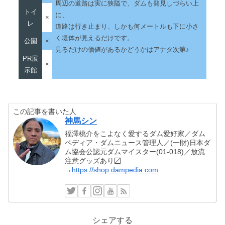
周辺の道路は実に狭隘で、ダムも発見しづらい上
トイ
に、
×
レ
道路は行き止まり、しかも何メートルも下に小さ
く堤体が見えるだけです。
公園
×
見るだけの価値があるかどうかはアナタ次第♪
PR展
×
示館
この記事を書いた人
神馬シン
福澤桃介をこよなく愛するダム愛好家／ダム
ペディア・ダムニュース管理人／(一財)日本ダ
ム協会公認元ダムマイスター(01-018)／放流
注意グッズあり〼
→
https://shop.dampedia.com
シェアする