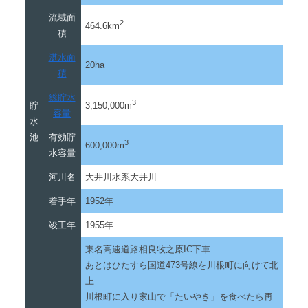
流域面
2
464.6km
積
湛水面
20ha
積
総貯水
3
貯
3,150,000m
容量
水
池
有効貯
3
600,000m
水容量
河川名
大井川水系大井川
着手年
1952年
竣工年
1955年
東名高速道路相良牧之原IC下車
あとはひたすら国道473号線を川根町に向けて北
上
川根町に入り家山で「たいやき」を食べたら再