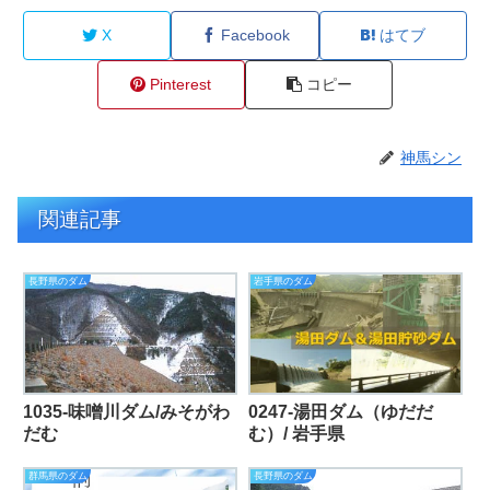
X
Facebook
はてブ
Pinterest
コピー
神馬シン
関連記事
長野県のダム
岩手県のダム
1035-味噌川ダム/みそがわ
0247-湯田ダム（ゆだだ
だむ
む）/ 岩手県
群馬県のダム
長野県のダム