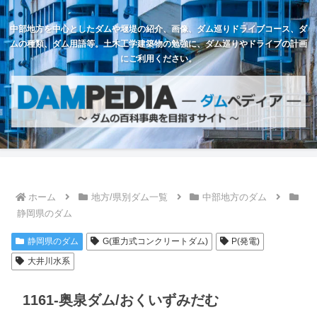
中部地方を中心としたダムや堰堤の紹介、画像、ダム巡りドライブコース、ダ
ムの種類、ダム用語等。土木工学建築物の勉強に、ダム巡りやドライブの計画
にご利用ください。
ホーム
地方/県別ダム一覧
中部地方のダム
静岡県のダム
静岡県のダム
G(重力式コンクリートダム)
P(発電)
大井川水系
1161-奥泉ダム/おくいずみだむ