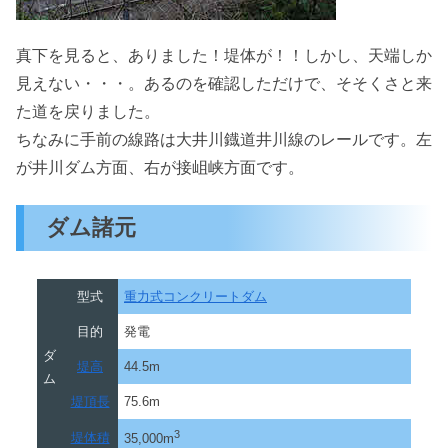
真下を見ると、ありました！堤体が！！しかし、天端しか
見えない・・・。あるのを確認しただけで、そそくさと来
た道を戻りました。
ちなみに手前の線路は大井川鐡道井川線のレールです。左
が井川ダム方面、右が接岨峡方面です。
ダム諸元
型式
重力式コンクリートダム
目的
発電
ダ
堤高
44.5m
ム
堤頂長
75.6m
3
堤体積
35,000m